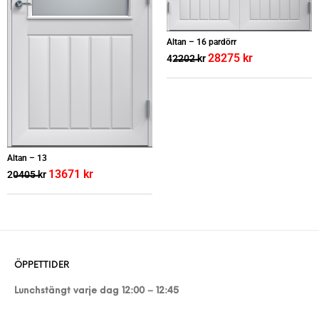
Altan – 16 pardörr
28275
kr
42202
kr
Altan – 13
13671
kr
20405
kr
ÖPPETTIDER
Lunchstängt varje dag 12:00 – 12:45