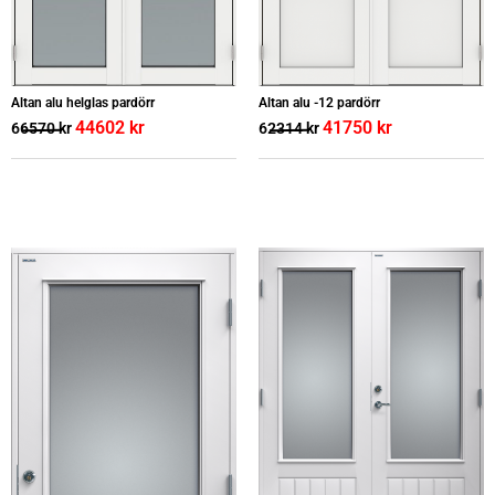
Altan alu helglas pardörr
Altan alu -12 pardörr
44602
kr
41750
kr
66570
kr
62314
kr