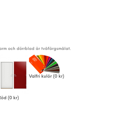
karm och dörrblad är tvåfärgsmålat.
Valfri kulör
(0 kr)
Röd
(0 kr)