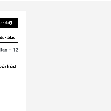
er du
duktblad
ltan – 12
pårfräst