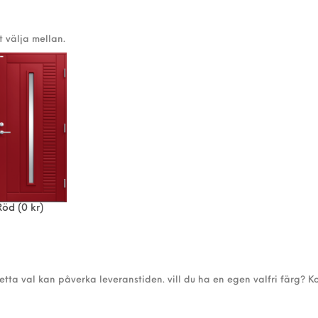
t välja mellan.
Röd
(0 kr)
detta val kan påverka leveranstiden. vill du ha en egen valfri färg? K