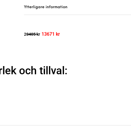
Ytterligare information
13671
kr
20405
kr
rlek och tillval: