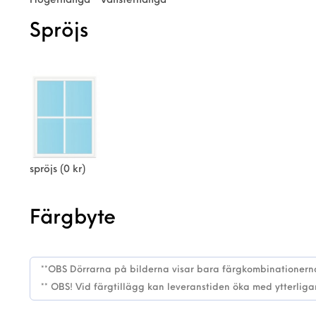
Högerhängd
Vänsterhängd
Spröjs
spröjs
(0 kr)
Färgbyte