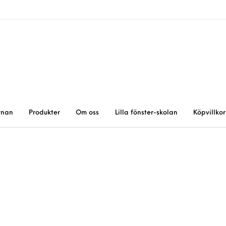
rnan
Produkter
Om oss
Lilla fönster-skolan
Köpvillkor