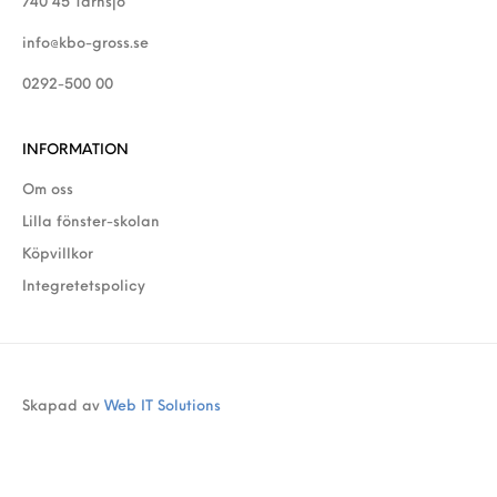
740 45 Tärnsjö
info@kbo-gross.se
0292-500 00
INFORMATION
Om oss
Lilla fönster-skolan
Köpvillkor
Integretetspolicy
Skapad av
Web IT Solutions