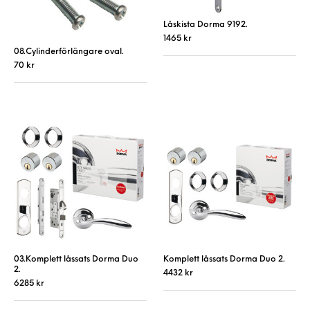
Låskista Dorma 9192.
1465
kr
08.Cylinderförlängare oval.
70
kr
03.Komplett låssats Dorma Duo
Komplett låssats Dorma Duo 2.
2.
4432
kr
6285
kr
Den här produkt