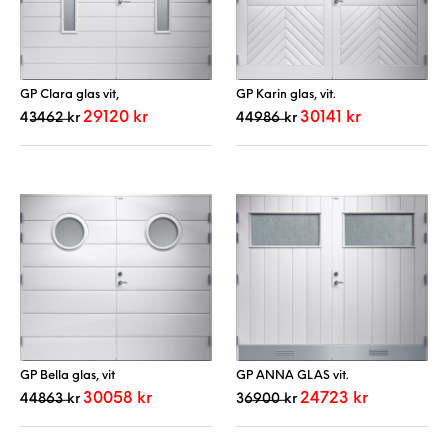
GP Clara glas vit,
GP Karin glas, vit.
Det ursprungliga priset var: 43462 kr.
Det nuvarande priset är: 29120 kr.
Det ursprungliga priset va
Det nuvarande p
29120
kr
30141
kr
43462
kr
44986
kr
Den här produkten har flera varianter. De 
Den här produkt
GP Bella glas, vit
GP ANNA GLAS vit.
Det ursprungliga priset var: 44863 kr.
Det nuvarande priset är: 30058 kr.
Det ursprungliga priset v
Det nuvarande
30058
kr
24723
kr
44863
kr
36900
kr