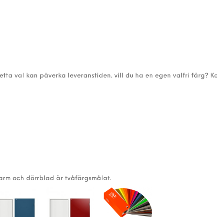
detta val kan påverka leveranstiden. vill du ha en egen valfri färg? K
karm och dörrblad är tvåfärgsmålat.