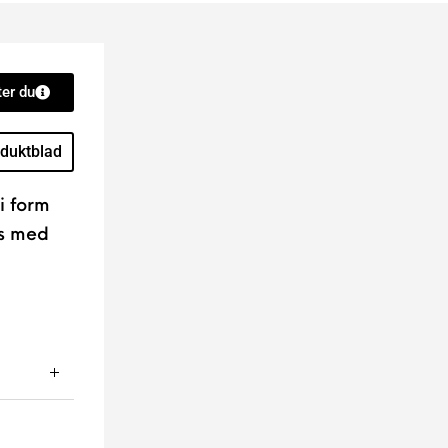
er du
duktblad
i form
as med