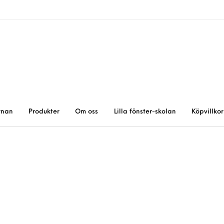
rnan
Produkter
Om oss
Lilla fönster-skolan
Köpvillkor