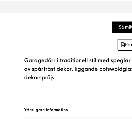
Så mät
Pro
Garagedörr i traditionell stil med speglar 
av spårfräst dekor, liggande cotswoldgl
dekorspröjs.
Ytterligare information