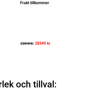
Frakt tillkommer
28349
kr
42312
kr
rlek och tillval: