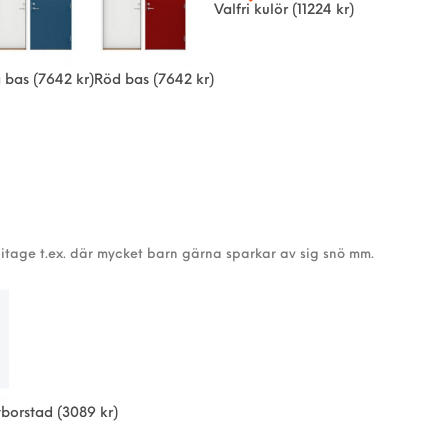
Valfri kulör
(11224 kr)
å bas
(7642 kr)
Röd bas
(7642 kr)
itage t.ex. där mycket barn gärna sparkar av sig snö mm.
ttborstad
(3089 kr)