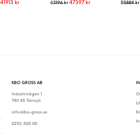
Det ursprungliga priset var: 55884 kr.
Det nuvarande priset är: 41913 kr.
Det ursprungliga priset var: 63196 k
Det nuvarande priset är:
41913
kr
47397
kr
63196
kr
55884
kr
KBO GROSS AB
I
Industrivägen 1
O
740 45 Tärnsjö
Li
info@kbo-gross.se
K
I
0292-500 00