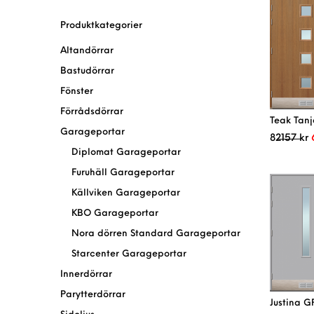
Produktkategorier
Altandörrar
Bastudörrar
Fönster
Förrådsdörrar
Teak Tan
Garageportar
82157
kr
Diplomat Garageportar
Furuhäll Garageportar
Källviken Garageportar
KBO Garageportar
Nora dörren Standard Garageportar
Starcenter Garageportar
Innerdörrar
Parytterdörrar
Justina 