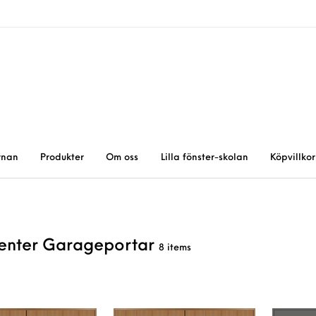
rnan
Produkter
Om oss
Lilla fönster-skolan
Köpvillkor
enter Garageportar
8 items