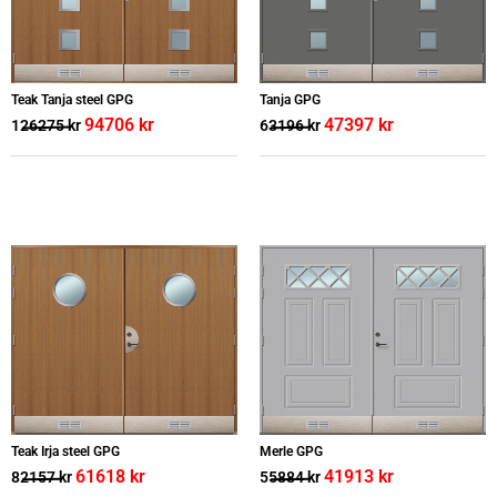
Teak Tanja steel GPG
Tanja GPG
94706
kr
47397
kr
126275
kr
63196
kr
Teak Irja steel GPG
Merle GPG
61618
kr
41913
kr
82157
kr
55884
kr