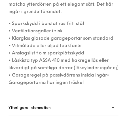
matcha ytterdörren på ett elegant sätt. Det här
ingår i grundutförandet:
• Sparkskydd i borstat rostfritt stål
• Ventilationsgaller i zink
• Klarglas glasade garageportar som standard
• Vitmålade eller oljad teakfanér
• Anslagslist t o m sparkplåtsskydd
• Låskista typ ASSA 410 med hakregellås eller
likvärdigt på samtliga dörrar (låscylinder ingår ej)
• Garageregel på passivdörrens insida ingår•
Garageportarna har ingen tröskel
Ytterligare information