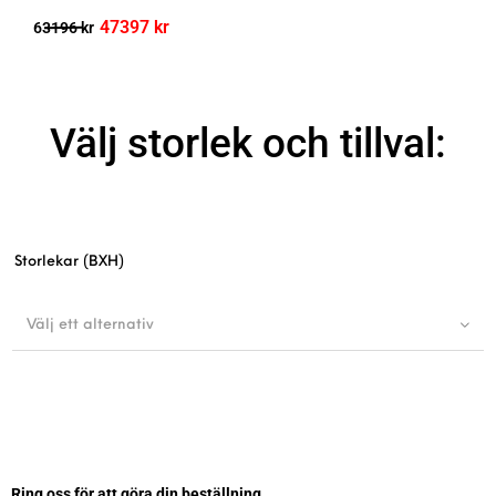
47397
kr
63196
kr
Välj storlek och tillval:
Storlekar (BXH)
Välj ett alternativ
Ring oss för att göra din beställning