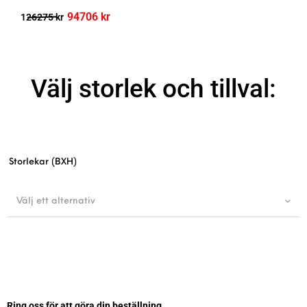
94706
kr
126275
kr
Välj storlek och tillval:
Storlekar (BXH)
Välj ett alternativ
Ring oss för att göra din beställning