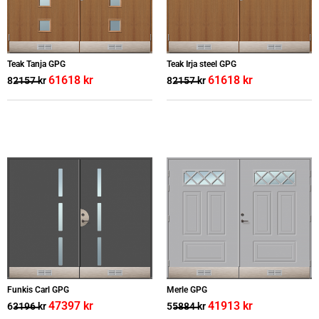
Teak Tanja GPG
Teak Irja steel GPG
61618
kr
61618
kr
82157
kr
82157
kr
Funkis Carl GPG
Merle GPG
47397
kr
41913
kr
63196
kr
55884
kr