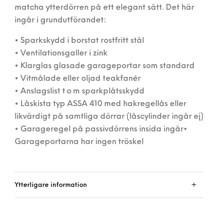
matcha ytterdörren på ett elegant sätt. Det här
ingår i grundutförandet:
• Sparkskydd i borstat rostfritt stål
• Ventilationsgaller i zink
• Klarglas glasade garageportar som standard
• Vitmålade eller oljad teakfanér
• Anslagslist t o m sparkplåtsskydd
• Låskista typ ASSA 410 med hakregellås eller
likvärdigt på samtliga dörrar (låscylinder ingår ej)
• Garageregel på passivdörrens insida ingår•
Garageportarna har ingen tröskel
Ytterligare information