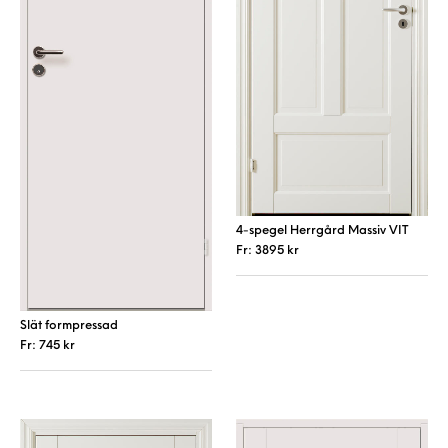
4-spegel Herrgård Massiv VIT
Fr:
3895
kr
Den här produkt
Slät formpressad
Fr:
745
kr
Den här produkten har flera varianter. De 