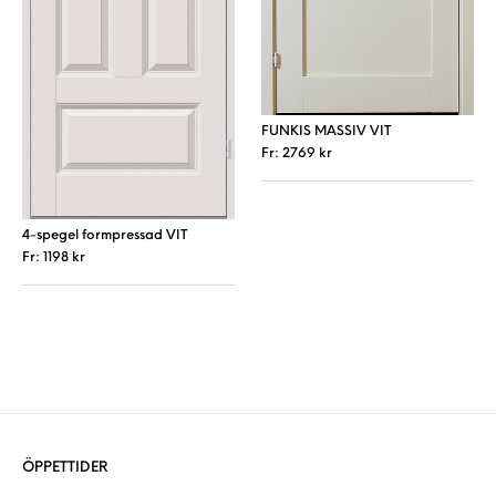
FUNKIS MASSIV VIT
Fr:
2769
kr
Den här produkt
4-spegel formpressad VIT
Fr:
1198
kr
Den här produkten har flera varianter. De 
ÖPPETTIDER