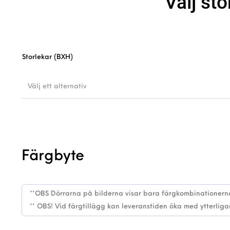
Välj sto
Storlekar (BXH)
Välj ett alternativ
Färgbyte