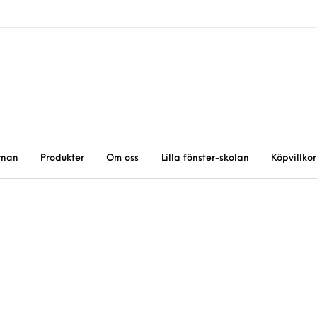
rnan
Produkter
Om oss
Lilla fönster-skolan
Köpvillkor