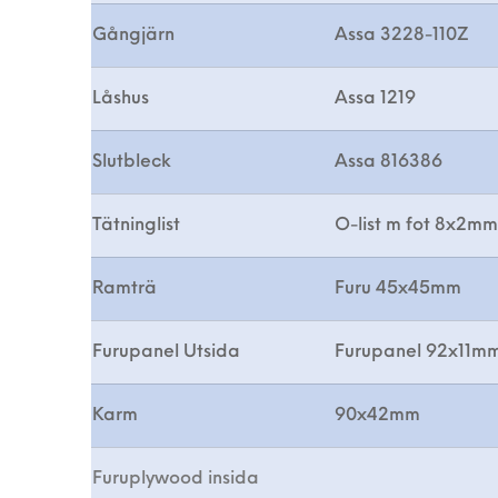
Gångjärn
Assa 3228-110Z
Låshus
Assa 1219
Slutbleck
Assa 816386
Tätninglist
O-list m fot 8x2mm
Ramträ
Furu 45x45mm
Furupanel Utsida
Furupanel 92x11m
Karm
90x42mm
Furuplywood insida