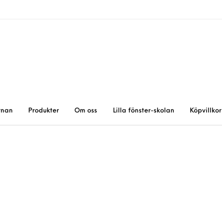
rnan
Produkter
Om oss
Lilla fönster-skolan
Köpvillkor