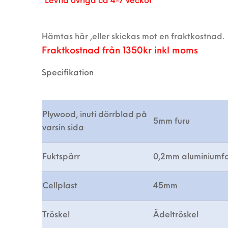
*Levtid övriga ca 4-7 veckor
Hämtas här ,eller skickas mot en fraktkostnad.
Fraktkostnad från 1350kr inkl moms
Specifikation
Plywood, inuti dörrblad på
5mm furu
varsin sida
Fuktspärr
0,2mm aluminiumfo
Cellplast
45mm
Tröskel
Ädeltröskel