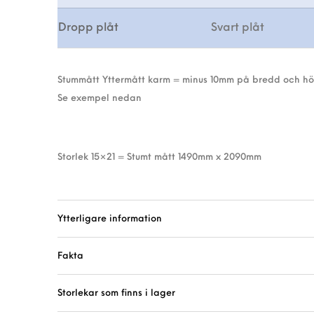
Dropp plåt
Svart plåt
Stummått Yttermått karm = minus 10mm på bredd och hö
Se exempel nedan
Storlek 15×21 = Stumt mått 1490mm x 2090mm
Ytterligare information
Fakta
Storlekar som finns i lager