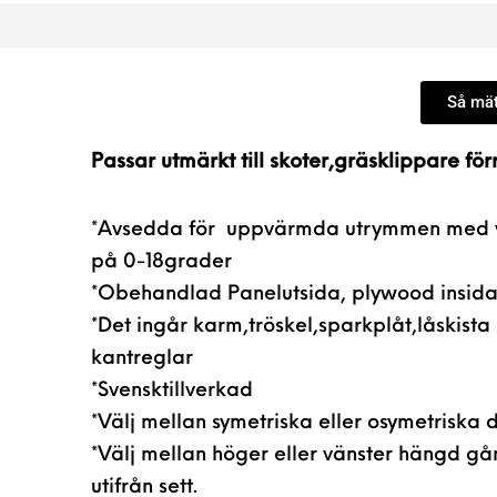
Så mät
Passar utmärkt till skoter,gräsklippare fö
*Avsedda för uppvärmda utrymmen med
på 0-18grader
*Obehandlad Panelutsida, plywood insid
*Det ingår karm,tröskel,sparkplåt,låskista
kantreglar
*Svensktillverkad
*Välj mellan symetriska eller osymetriska 
*Välj mellan höger eller vänster hängd g
utifrån sett.