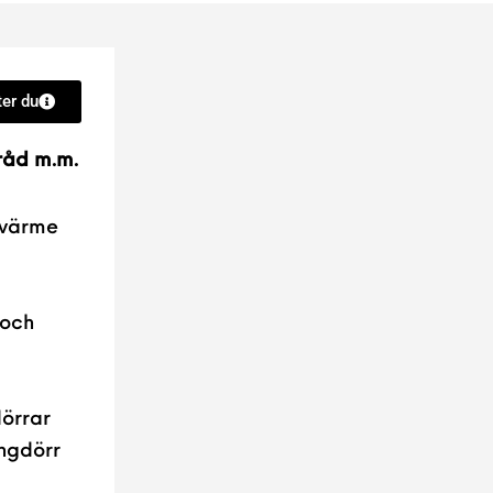
er du
rråd m.m.
 värme
a
 och
dörrar
ångdörr