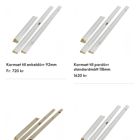
Karmset till enkeldörr 92mm
Karmset till pardörr
standardmått 118mm
Fr:
720
kr
1620
kr
Den här produkten har flera varianter. De 
Den här produkt