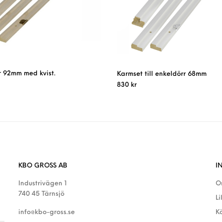
 92mm med kvist.
Karmset till enkeldörr 68mm
830
kr
KBO GROSS AB
I
Industrivägen 1
O
740 45 Tärnsjö
Li
info@kbo-gross.se
K