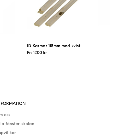
ID Karmar 118mm med kvist
Fr:
1200
kr
NFORMATION
m oss
lla fönster-skolan
öpvillkor