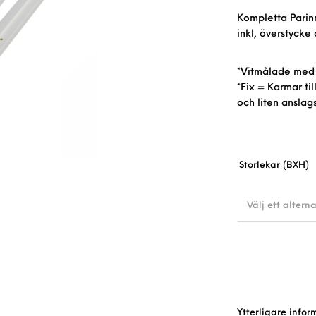
Kompletta Parin
inkl, överstycke 
*Vitmålade med
*Fix = Karmar ti
och liten anslag
Storlekar (BXH)
Välj ett alterna
Ytterligare infor