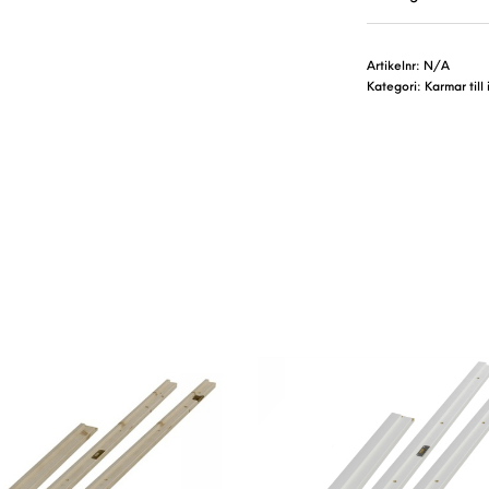
Artikelnr:
N/A
Kategori:
Karmar till
har flera varianter. De olika alternativen kan väljas på 
Den här produkten har flera varianter