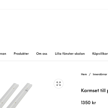
rnan
Produkter
Om oss
Lilla fönster-skolan
Köpvillkor
Hem
/
Innerdörrar
Karmset til
1350
kr