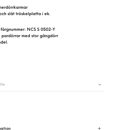
nerdörrkarmar
och slät tröskelplatta i ek.
 färgnummer: NCS S 0502-Y
ll pardörrar med stor gångdörr
sdel.
tiv
mation