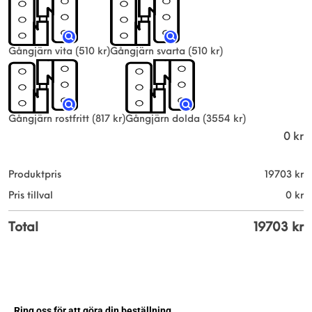
Gångjärn vita
(510 kr)
Gångjärn svarta
(510 kr)
Gångjärn rostfritt
(817 kr)
Gångjärn dolda
(3554 kr)
0
kr
Produktpris
19703
kr
Pris tillval
0
kr
Total
19703
kr
Ring oss för att göra din beställning