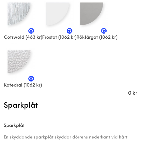
Cotswold
(463 kr)
Frostat
(1062 kr)
Rökfärgat
(1062 kr)
Katedral
(1062 kr)
0
kr
Sparkplåt
Sparkplåt
En skyddande sparkplåt skyddar dörrens nederkant vid hårt