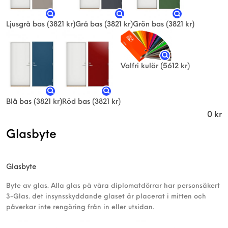
Ljusgrå bas
(3821 kr)
Grå bas
(3821 kr)
Grön bas
(3821 kr)
Valfri kulör
(5612 kr)
Blå bas
(3821 kr)
Röd bas
(3821 kr)
0
kr
Glasbyte
Glasbyte
Byte av glas. Alla glas på våra diplomatdörrar har personsäkert
3-Glas. det insynsskyddande glaset är placerat i mitten och
påverkar inte rengöring från in eller utsidan.