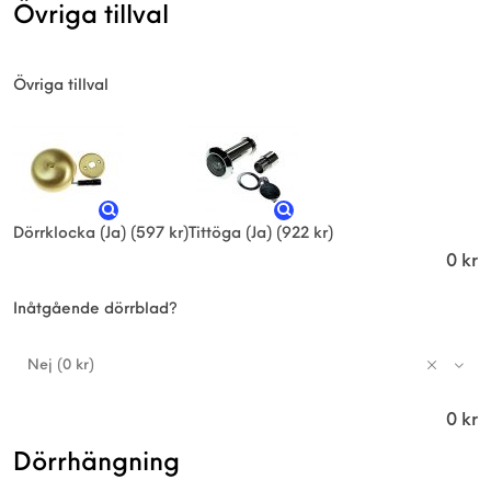
Övriga tillval
Övriga tillval
Dörrklocka (Ja)
(597 kr)
Tittöga (Ja)
(922 kr)
0
kr
Inåtgående dörrblad?
Nej (0 kr)
0
kr
Dörrhängning