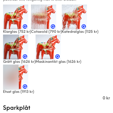
Klarglas
(752 kr)
Cotswold
(790 kr)
Katedralglas
(1125 kr)
Grått glas
(1626 kr)
Maskinantikt glas
(1626 kr)
Etsat glas
(1913 kr)
0
kr
Sparkplåt