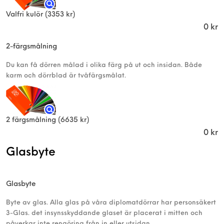
Valfri kulör
(3353 kr)
0
kr
2-färgsmålning
Du kan få dörren målad i olika färg på ut och insidan. Både
karm och dörrblad är tvåfärgsmålat.
2 färgsmålning
(6635 kr)
0
kr
Glasbyte
Glasbyte
Byte av glas. Alla glas på våra diplomatdörrar har personsäkert
3-Glas. det insynsskyddande glaset är placerat i mitten och
påverkar inte rengöring från in eller utsidan.