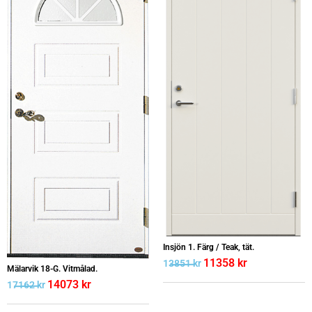
Insjön 1. Färg / Teak, tät.
11358
kr
13851
kr
Mälarvik 18-G. Vitmålad.
14073
kr
17162
kr