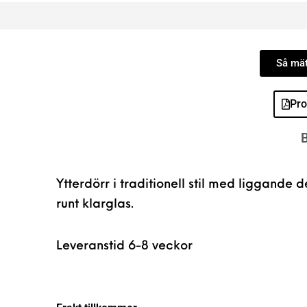
Så mät
Pro
B
Ytterdörr i traditionell stil med liggande 
runt klarglas.
Leveranstid 6-8 veckor