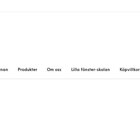
rnan
Produkter
Om oss
Lilla fönster-skolan
Köpvillkor