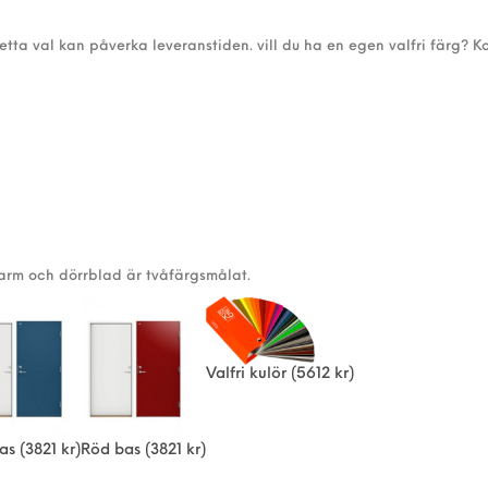
detta val kan påverka leveranstiden. vill du ha en egen valfri färg? K
karm och dörrblad är tvåfärgsmålat.
Valfri kulör
(5612 kr)
as
(3821 kr)
Röd bas
(3821 kr)