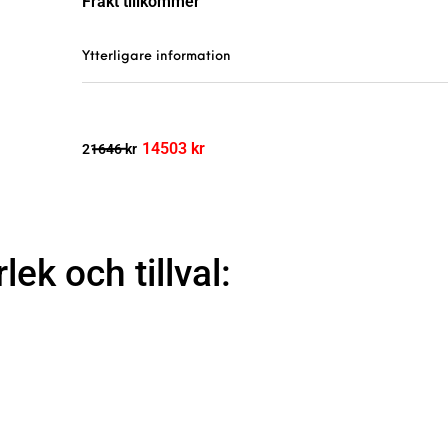
Frakt tillkommer
Ytterligare information
14503
kr
21646
kr
rlek och tillval: