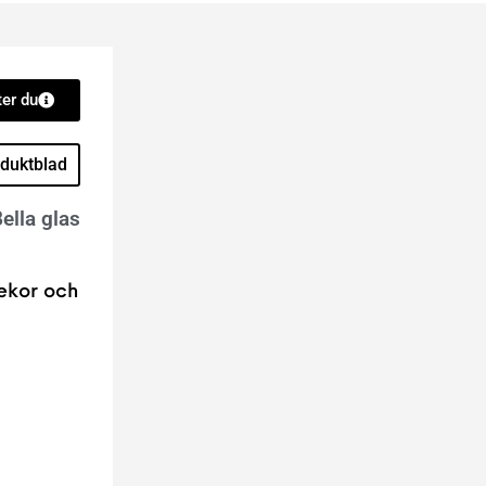
er du
duktblad
ella glas
dekor och