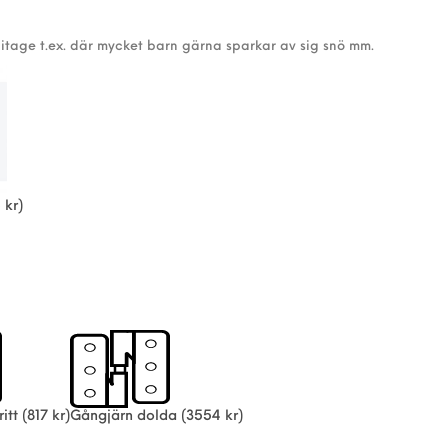
itage t.ex. där mycket barn gärna sparkar av sig snö mm.
 kr)
itt
(817 kr)
Gångjärn dolda
(3554 kr)