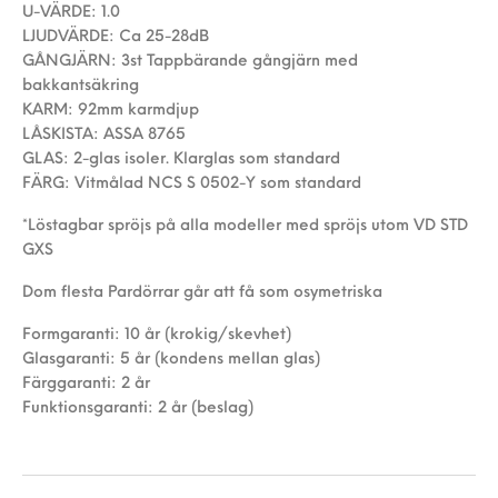
U-VÄRDE: 1.0
LJUDVÄRDE: Ca 25-28dB
GÅNGJÄRN: 3st Tappbärande gångjärn med
bakkantsäkring
KARM: 92mm karmdjup
LÅSKISTA: ASSA 8765
GLAS: 2-glas isoler. Klarglas som standard
FÄRG: Vitmålad NCS S 0502-Y som standard
*Löstagbar spröjs på alla modeller med spröjs utom VD STD
GXS
Dom flesta Pardörrar går att få som osymetriska
Formgaranti: 10 år (krokig/skevhet)
Glasgaranti: 5 år (kondens mellan glas)
Färggaranti: 2 år
Funktionsgaranti: 2 år (beslag)