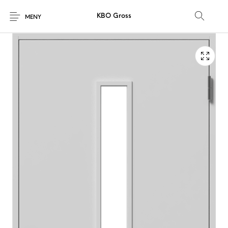
KBO Gross
MENY