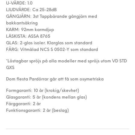
U-VÄRDE: 1.0
LJUDVÄRDE: Ca 25-28dB
GÅNGJÄRN: 3st Tappbärande gångjärn med
bakkantsäkring
KARM: 92mm karmdjup
LÅSKISTA: ASSA 8765
GLAS: 2-glas isoler. Klarglas som standard
FÄRG: Vitmålad NCS S 0502-Y som standard
*Löstagbar spröjs på alla modeller med spröjs utom VD STD
GXS
Dom flesta Pardörrar går att få som osymetriska
Formgaranti: 10 år (krokig/skevhet)
Glasgaranti: 5 år (kondens mellan glas)
Färggaranti: 2 år
Funktionsgaranti: 2 år (beslag)