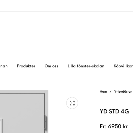
rnan
Produkter
Om oss
Lilla fönster-skolan
Köpvillkor
Hem
/
Ytterdörrar
YD STD 4G
Fr:
6950
kr