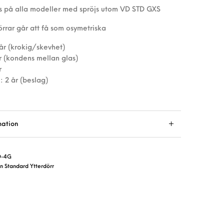
js på alla modeller med spröjs utom VD STD GXS
rrar går att få som osymetriska
år (krokig/skevhet)
r (kondens mellan glas)
r
: 2 år (beslag)
mation
D-4G
n Standard Ytterdörr