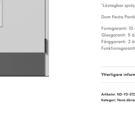
*Löstagbar sprö
Dom flesta Pardö
Formgaranti: 10 
Glasgaranti: 5 å
Färggaranti: 2 å
Funktionsgaranti
Ytterligare infor
Artikelnr:
ND-YD-ST
Kategori:
Nora dörre