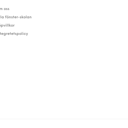
m oss
lla fönster-skolan
öpvillkor
ntegretetspolicy