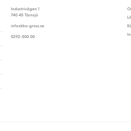
Industrivägen 1
O
740 45 Tärnsjö
Li
info@kbo-gross.se
K
I
0292-500 00