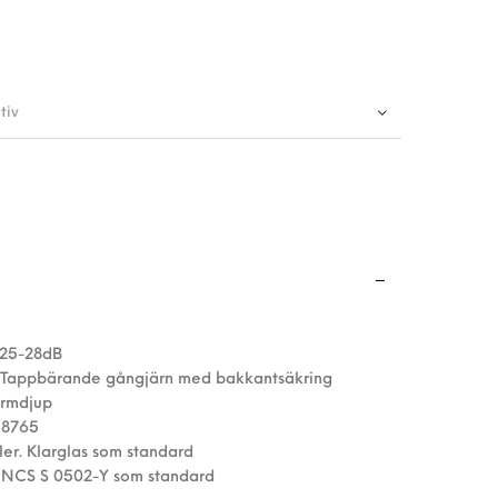
tiv
25-28dB
Tappbärande gångjärn med bakkantsäkring
rmdjup
 8765
ler. Klarglas som standard
 NCS S 0502-Y som standard