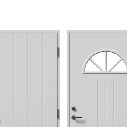
har flera varianter. De olika alternativen kan väljas på 
Den här produkten har flera varianter