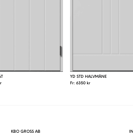
ÄT
YD STD HALVMÅNE
r
Fr:
6350
kr
KBO GROSS AB
I