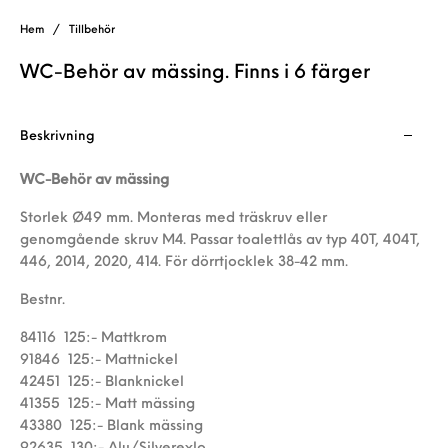
Hem
/
Tillbehör
WC-Behör av mässing. Finns i 6 färger
Beskrivning
WC-Behör av mässing
Storlek Ø49 mm. Monteras med träskruv eller
genomgående skruv M4. Passar toalettlås av typ 40T, 404T,
446, 2014, 2020, 414. För dörrtjocklek 38-42 mm.
Bestnr.
84116 125:- Mattkrom
91846 125:- Mattnickel
42451 125:- Blanknickel
41355 125:- Matt mässing
43380 125:- Blank mässing