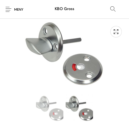
KBO Gross
MENY