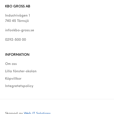
KBO GROSS AB
Industrivägen 1
740 45 Tärnsjö
info@kbo-gross.se
0292-500 00
INFORMATION
Om oss
Lilla fönster-skolan
Köpvillkor
Integretetspolicy
Skapad av
Web IT Solutions