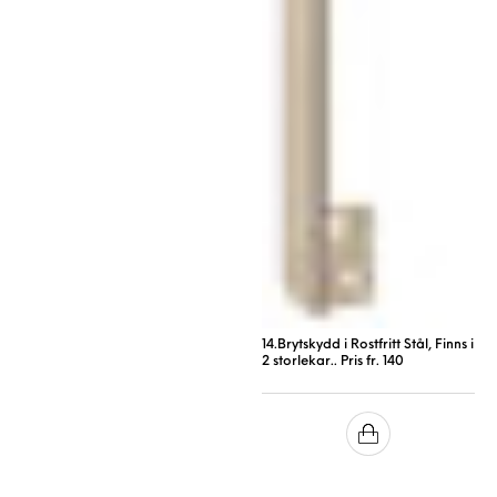
14.Brytskydd i Rostfritt Stål, Finns i
2 storlekar.. Pris fr. 140