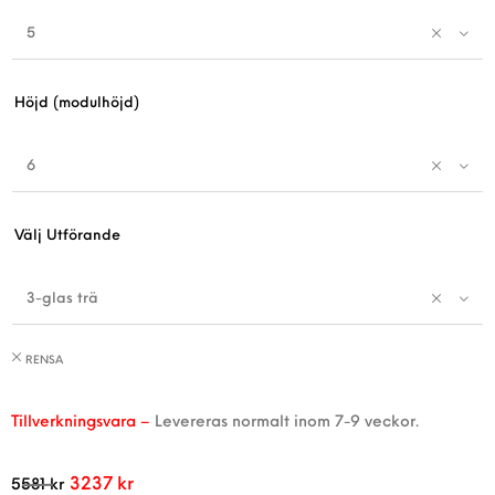
5
Höjd (modulhöjd)
6
Välj Utförande
3-glas trä
RENSA
Tillverkningsvara –
Levereras normalt inom 7-9 veckor.
3237
kr
5581
kr