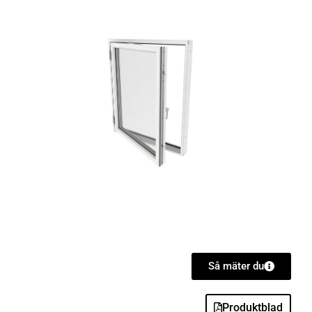
Så mäter du
Produktblad