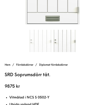
Hem
/
Förrådsdörrar
/
Diplomat förrådsdörrar
SRD Soprumsdörr tät.
9875
kr
Vitmålad i NCS S 0502-Y
Utsida spårad HDF