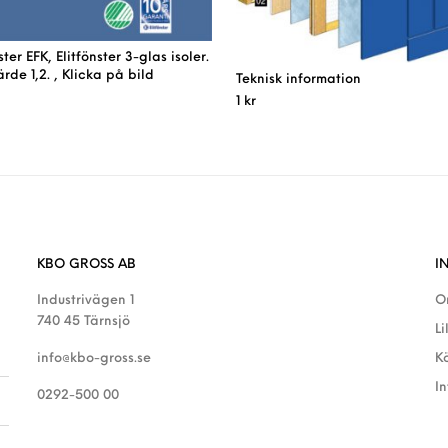
ter EFK, Elitfönster 3-glas isoler.
rde 1,2. , Klicka på bild
Teknisk information
1
kr
KBO GROSS AB
I
Industrivägen 1
O
740 45 Tärnsjö
Li
info@kbo-gross.se
K
I
0292-500 00