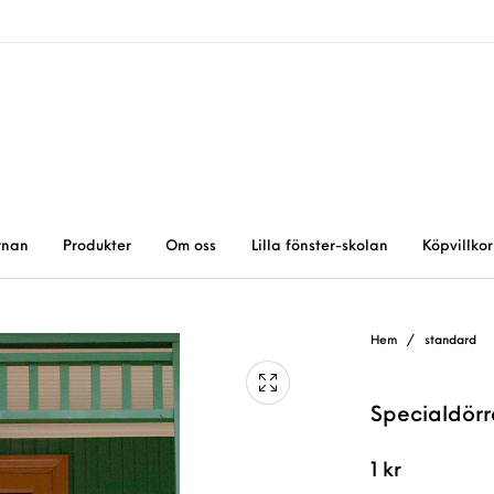
rnan
Produkter
Om oss
Lilla fönster-skolan
Köpvillkor
Hem
/
standard
Specialdörr
1
kr