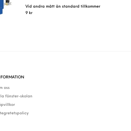
Vid andra mått än standard tillkommer
9
kr
NFORMATION
m oss
lla fönster-skolan
öpvillkor
ntegretetspolicy