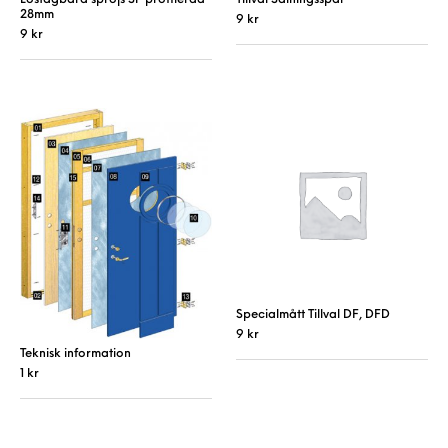
28mm
9
kr
9
kr
Specialmått Tillval DF, DFD
9
kr
Teknisk information
1
kr