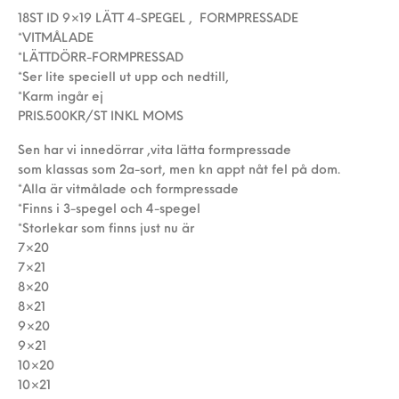
18ST ID 9×19 LÄTT 4-SPEGEL , FORMPRESSADE
*VITMÅLADE
*LÄTTDÖRR-FORMPRESSAD
*Ser lite speciell ut upp och nedtill,
*Karm ingår ej
PRIS.500KR/ST INKL MOMS
Sen har vi innedörrar ,vita lätta formpressade
som klassas som 2a-sort, men kn appt nåt fel på dom.
*Alla är vitmålade och formpressade
*Finns i 3-spegel och 4-spegel
*Storlekar som finns just nu är
7×20
7×21
8×20
8×21
9×20
9×21
10×20
10×21