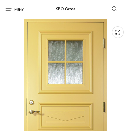
KBO Gross
MENY