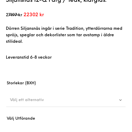
Siljansnäs 12-G. Färg / Teak, klarglas.
Det ursprungliga priset var: 27197 kr.
Det nuvarande priset är: 22302 kr.
22302
kr
27197
kr
Dörren Siljansnäs ingår i serie Tradition, ytterdörrarna med
spröjs, speglar och dekorlister som tar avstamp i äldre
stilideal.
Leveranstid 6-8 veckor
Storlekar (BXH)
Välj ett alternativ
Välj Utförande