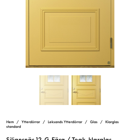
Hem
/
Ytterdörrar
/
Leksands Ytterdörrar
/
Glas
/
Klarglas
standard