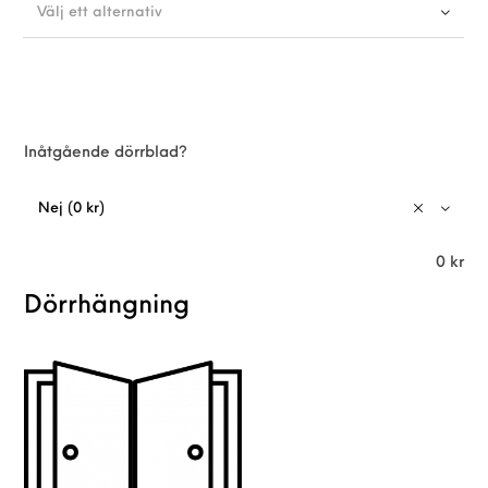
Välj ett alternativ
Inåtgående dörrblad?
Nej (0 kr)
0
kr
Dörrhängning