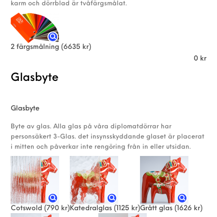
karm och dörrblad är tvåfärgsmålat.
2 färgsmålning
(6635 kr)
0
kr
Glasbyte
Glasbyte
Byte av glas. Alla glas på våra diplomatdörrar har
personsäkert 3-Glas. det insynsskyddande glaset är placerat
i mitten och påverkar inte rengöring från in eller utsidan.
Cotswold
(790 kr)
Katedralglas
(1125 kr)
Grått glas
(1626 kr)