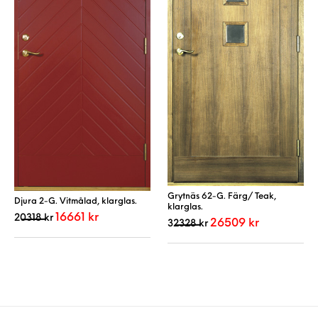
Grytnäs 62-G. Färg/ Teak,
Djura 2-G. Vitmålad, klarglas.
klarglas.
Det ursprungliga priset var: 20318 kr.
Det nuvarande priset är: 16661 kr.
16661
kr
20318
kr
Det ursprungliga priset var
Det nuvarande 
26509
kr
32328
kr
Den här produkten har flera varianter. De 
Den här produkt