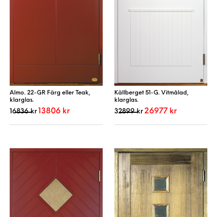
Almo. 22-GR Färg eller Teak,
Källberget 51-G. Vitmålad,
klarglas.
klarglas.
Det ursprungliga priset var: 16836 kr.
Det nuvarande priset är: 13806 kr.
Det ursprungliga priset va
Det nuvarande 
13806
kr
26977
kr
16836
kr
32899
kr
Den här produkten har flera varianter. De 
Den här produkt