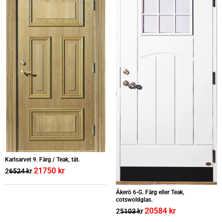
Karlsarvet 9. Färg / Teak, tät.
21750
kr
26524
kr
Åkerö 6-G. Färg eller Teak,
cotswoldglas.
20584
kr
25103
kr