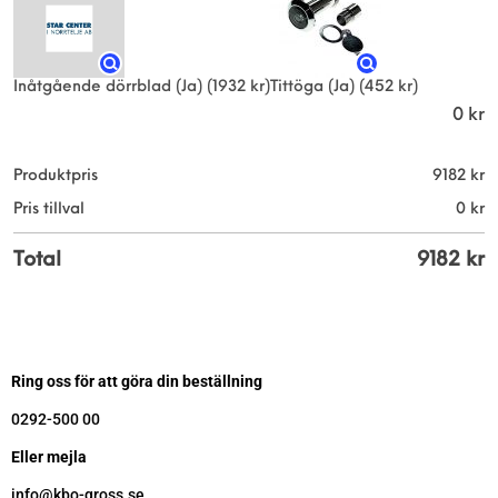
Inåtgående dörrblad (Ja)
(1932 kr)
Tittöga (Ja)
(452 kr)
0
kr
Produktpris
9182
kr
Pris tillval
0
kr
Total
9182
kr
Ring oss för att göra din beställning
0292-500 00
Eller mejla
info@kbo-gross.se