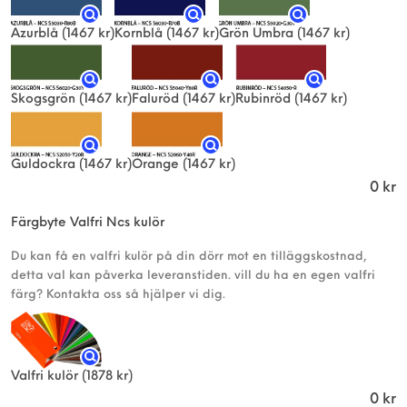
Azurblå
(1467 kr)
Kornblå
(1467 kr)
Grön Umbra
(1467 kr)
Skogsgrön
(1467 kr)
Faluröd
(1467 kr)
Rubinröd
(1467 kr)
Guldockra
(1467 kr)
Orange
(1467 kr)
0
kr
Färgbyte Valfri Ncs kulör
Du kan få en valfri kulör på din dörr mot en tilläggskostnad,
detta val kan påverka leveranstiden. vill du ha en egen valfri
färg? Kontakta oss så hjälper vi dig.
Valfri kulör
(1878 kr)
0
kr