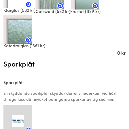
Klarglas
(582 kr)
Frostat
(1139 kr)
Cotswold
(582 kr)
Katedralglas
(1361 kr)
0
kr
Sparkplåt
Sparkplåt
En skyddande sparkplåt skyddar dörrens nederkant vid hårt
slitage t.ex. där mycket barn gärna sparkar av sig snö mm.