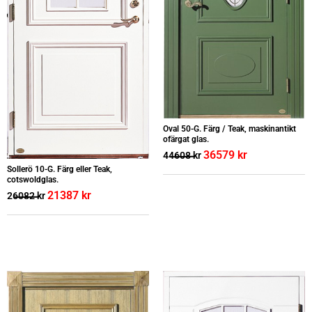
Oval 50-G. Färg / Teak, maskinantikt
ofärgat glas.
36579
kr
44608
kr
Sollerö 10-G. Färg eller Teak,
cotswoldglas.
21387
kr
26082
kr