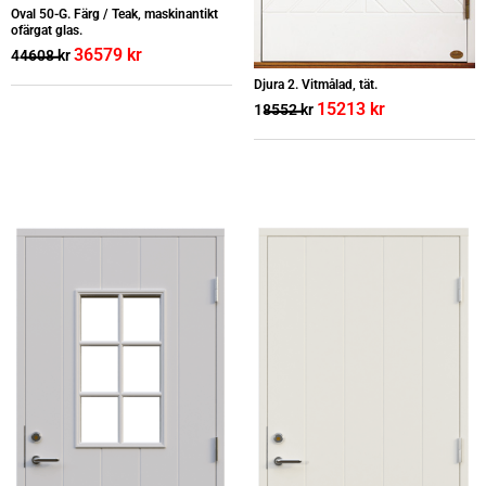
Oval 50-G. Färg / Teak, maskinantikt
ofärgat glas.
36579
kr
44608
kr
Djura 2. Vitmålad, tät.
15213
kr
18552
kr