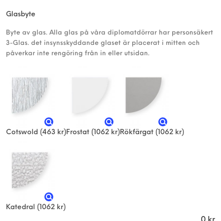
Glasbyte
Byte av glas. Alla glas på våra diplomatdörrar har personsäkert
3-Glas. det insynsskyddande glaset är placerat i mitten och
påverkar inte rengöring från in eller utsidan.
Cotswold
(463 kr)
Frostat
(1062 kr)
Rökfärgat
(1062 kr)
Katedral
(1062 kr)
0
kr