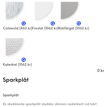
Cotswold
(463 kr)
Frostat
(1062 kr)
Rökfärgat
(1062 kr)
Katedral
(1062 kr)
0
kr
Sparkplåt
Sparkplåt
En skyddande sparkplåt skyddar dörrens nederkant vid hårt