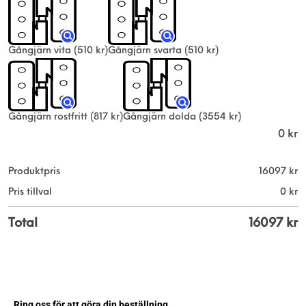
Gångjärn vita
(510 kr)
Gångjärn svarta
(510 kr)
Gångjärn rostfritt
(817 kr)
Gångjärn dolda
(3554 kr)
0
kr
Produktpris
16097
kr
Pris tillval
0
kr
Total
16097
kr
Ring oss för att göra din beställning