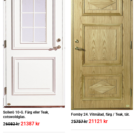
Sollerö 10-G. Färg eller Teak,
Fornby 24. Vitmålad, färg / Teak, tät.
cotswoldglas.
21121
kr
25757
kr
21387
kr
26082
kr