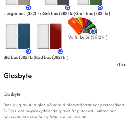
Ljusgrå bas
(3821 kr)
Grå bas
(3821 kr)
Grön bas
(3821 kr)
Valfri kulör
(5612 kr)
Blå bas
(3821 kr)
Röd bas
(3821 kr)
0
kr
Glasbyte
Glasbyte
Byte av glas. Alla glas på våra diplomatdörrar har personsäkert
3-Glas. det insynsskyddande glaset är placerat i mitten och
påverkar inte rengöring från in eller utsidan.