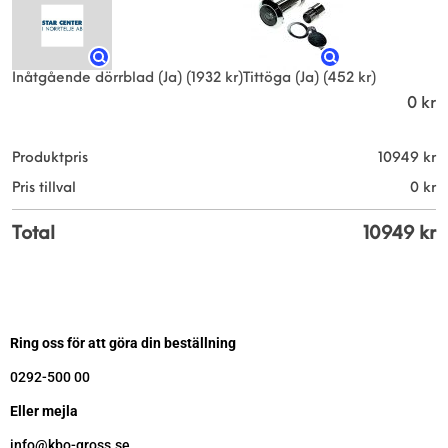
Inåtgående dörrblad (Ja)
(1932 kr)
Tittöga (Ja)
(452 kr)
0
kr
Produktpris
10949
kr
Pris tillval
0
kr
Total
10949
kr
Ring oss för att göra din beställning
0292-500 00
Eller mejla
info@kbo-gross.se