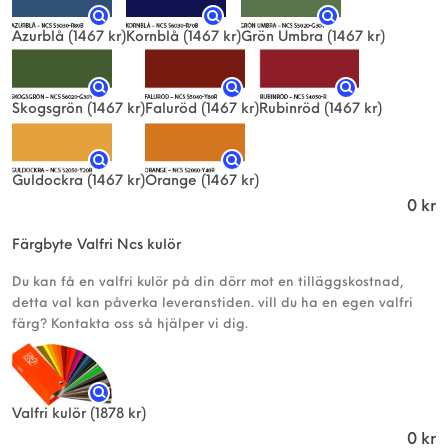
Azurblå
(1467 kr)
Kornblå
(1467 kr)
Grön Umbra
(1467 kr)
Skogsgrön
(1467 kr)
Faluröd
(1467 kr)
Rubinröd
(1467 kr)
Guldockra
(1467 kr)
Orange
(1467 kr)
0
kr
Färgbyte Valfri Ncs kulör
Du kan få en valfri kulör på din dörr mot en tilläggskostnad,
detta val kan påverka leveranstiden. vill du ha en egen valfri
färg? Kontakta oss så hjälper vi dig.
Valfri kulör
(1878 kr)
0
kr