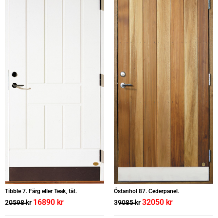
Tibble 7. Färg eller Teak, tät.
Östanhol 87. Cederpanel.
16890
kr
32050
kr
20598
kr
39085
kr