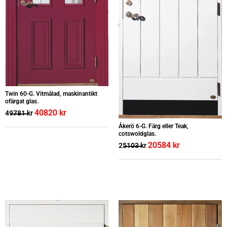
Twin 60-G. Vitmålad, maskinantikt
ofärgat glas.
40820
kr
49781
kr
Åkerö 6-G. Färg eller Teak,
cotswoldglas.
20584
kr
25103
kr