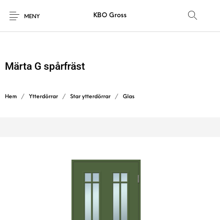
KBO Gross
MENY
Märta G spårfräst
Hem
/
Ytterdörrar
/
Star ytterdörrar
/
Glas