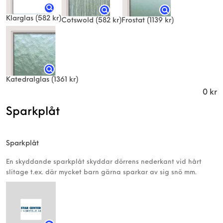
Klarglas
(582 kr)
Frostat
(1139 kr)
Cotswold
(582 kr)
Katedralglas
(1361 kr)
0
kr
Sparkplåt
Sparkplåt
En skyddande sparkplåt skyddar dörrens nederkant vid hårt
slitage t.ex. där mycket barn gärna sparkar av sig snö mm.