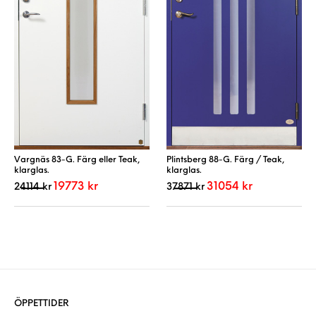
Vargnäs 83-G. Färg eller Teak,
Plintsberg 88-G. Färg / Teak,
klarglas.
klarglas.
Det ursprungliga priset var: 24114 kr.
Det nuvarande priset är: 19773 kr.
Det ursprungliga priset var:
Det nuvarande p
19773
kr
31054
kr
24114
kr
37871
kr
Den här produkten har flera varianter. De 
Den här produkt
ÖPPETTIDER