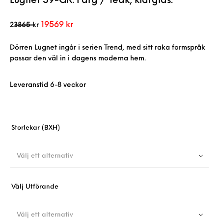
Lugnet 59-GR. Färg / Teak, klarglas.
Det ursprungliga priset var: 23865 kr.
Det nuvarande priset är: 19569 kr.
19569
kr
23865
kr
Dörren Lugnet ingår i serien Trend, med sitt raka formspråk
passar den väl in i dagens moderna hem.
Leveranstid 6-8 veckor
Storlekar (BXH)
Välj ett alternativ
Välj Utförande
Välj ett alternativ