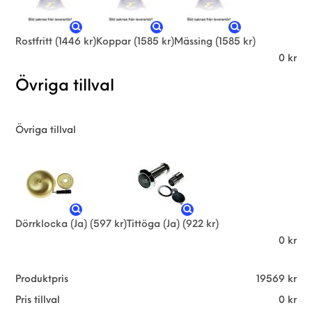
Rostfritt
(1446 kr)
Koppar
(1585 kr)
Mässing
(1585 kr)
0
kr
Övriga tillval
Övriga tillval
Dörrklocka (Ja)
(597 kr)
Tittöga (Ja)
(922 kr)
0
kr
Produktpris
19569
kr
Pris tillval
0
kr