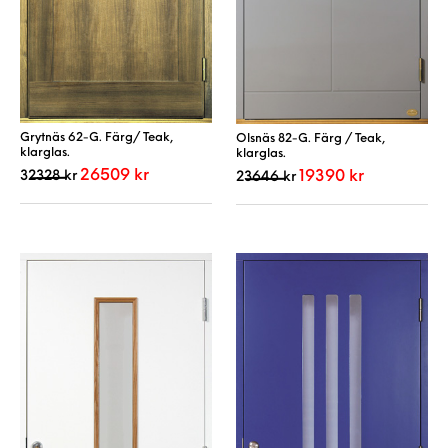
Grytnäs 62-G. Färg/ Teak,
Olsnäs 82-G. Färg / Teak,
klarglas.
klarglas.
Det ursprungliga priset var: 32328 kr.
Det nuvarande priset är: 26509 kr.
Det ursprungliga priset va
Det nuvarande 
26509
kr
32328
kr
19390
kr
23646
kr
Den här produkten har flera varianter. De 
Den här produkt