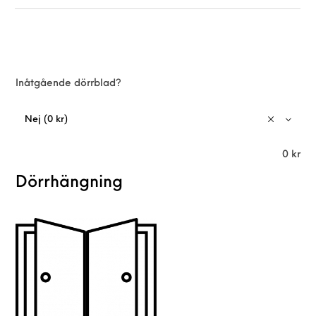
Inåtgående dörrblad?
Nej (0 kr)
0
kr
Dörrhängning