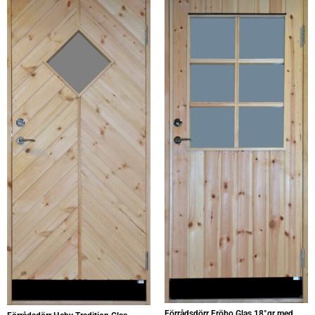
Förrådsdörr Fröbo Glas 18°gr med