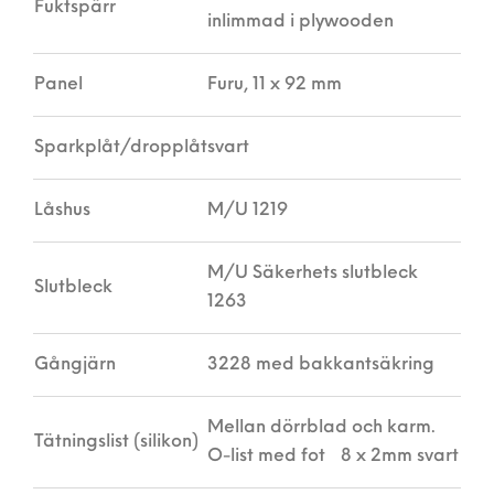
Fuktspärr
inlimmad i plywooden
Panel
Furu, 11 x 92 mm
Sparkplåt/dropplåt
svart
Låshus
M/U 1219
M/U Säkerhets slutbleck
Slutbleck
1263
Gångjärn
3228 med bakkantsäkring
Mellan dörrblad och karm.
Tätningslist (silikon)
O-list med fot 8 x 2mm svart