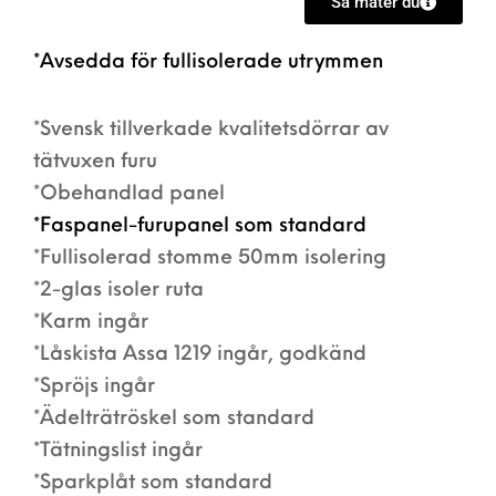
Så mäter du
*Avsedda för fullisolerade utrymmen
*Svensk tillverkade kvalitetsdörrar av
tätvuxen furu
*Obehandlad panel
*Faspanel-furupanel som standard
*Fullisolerad stomme 50mm isolering
*2-glas isoler ruta
*Karm ingår
*Låskista Assa 1219 ingår, godkänd
*Spröjs ingår
*Ädelträtröskel som standard
*Tätningslist ingår
*Sparkplåt som standard