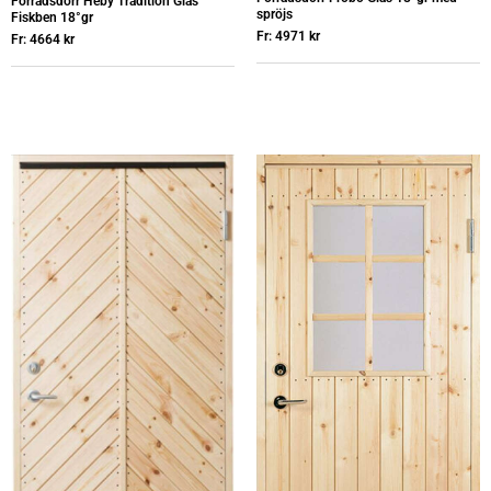
Förrådsdörr Heby Tradition Glas
spröjs
Fiskben 18°gr
Fr:
4971
kr
Fr:
4664
kr