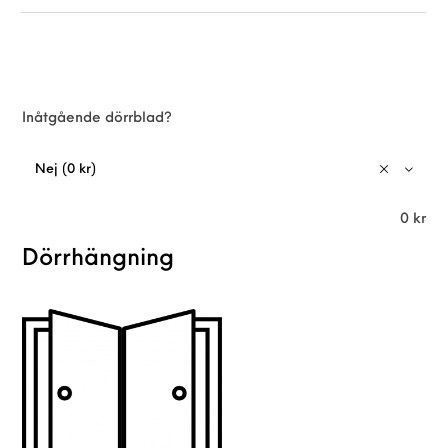
Inåtgående dörrblad?
Nej (0 kr)
0
kr
Dörrhängning