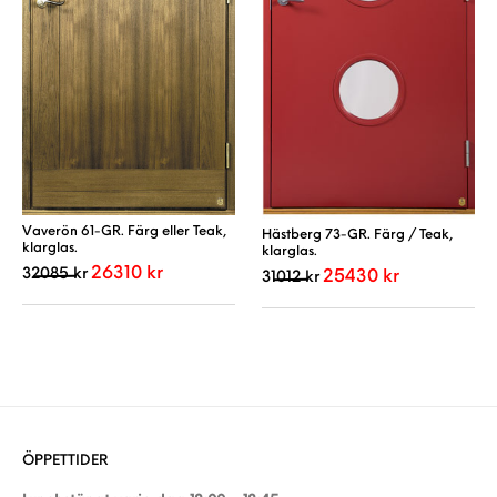
Vaverön 61-GR. Färg eller Teak,
Hästberg 73-GR. Färg / Teak,
klarglas.
klarglas.
Det ursprungliga priset var: 32085 kr.
Det nuvarande priset är: 26310 kr.
26310
kr
Det ursprungliga priset var:
Det nuvarande p
32085
kr
25430
kr
31012
kr
Den här produkten har flera varianter. De 
Den här produkt
ÖPPETTIDER