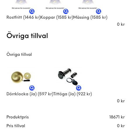
Rostfritt
(1446 kr)
Koppar
(1585 kr)
Mässing
(1585 kr)
0
kr
Övriga tillval
Övriga tillval
Dörrklocka (Ja)
(597 kr)
Tittöga (Ja)
(922 kr)
0
kr
Produktpris
18671
kr
Pris tillval
0
kr