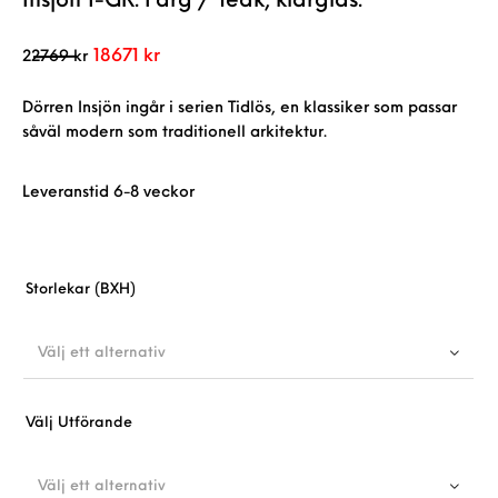
Insjön 1-GR. Färg / Teak, klarglas.
Det ursprungliga priset var: 22769 kr.
Det nuvarande priset är: 18671 kr.
18671
kr
22769
kr
Dörren Insjön ingår i serien Tidlös, en klassiker som passar
såväl modern som traditionell arkitektur.
Leveranstid 6-8 veckor
Storlekar (BXH)
Välj ett alternativ
Välj Utförande
Välj ett alternativ