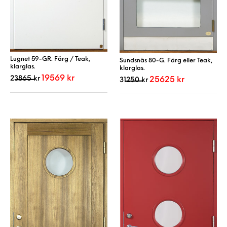
Lugnet 59-GR. Färg / Teak,
Sundsnäs 80-G. Färg eller Teak,
klarglas.
klarglas.
Det ursprungliga priset var: 23865 kr.
Det nuvarande priset är: 19569 kr.
19569
kr
Det ursprungliga priset var
Det nuvarande 
23865
kr
25625
kr
31250
kr
Den här produkten har flera varianter. De 
Den här produkt