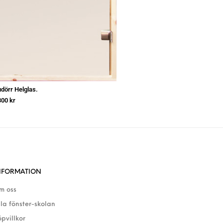
dörr Helglas.
300
kr
NFORMATION
m oss
lla fönster-skolan
öpvillkor