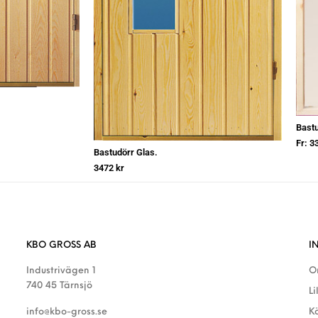
Bastu
Fr:
3
Bastudörr Glas.
3472
kr
KBO GROSS AB
I
Industrivägen 1
O
740 45 Tärnsjö
Li
info@kbo-gross.se
K