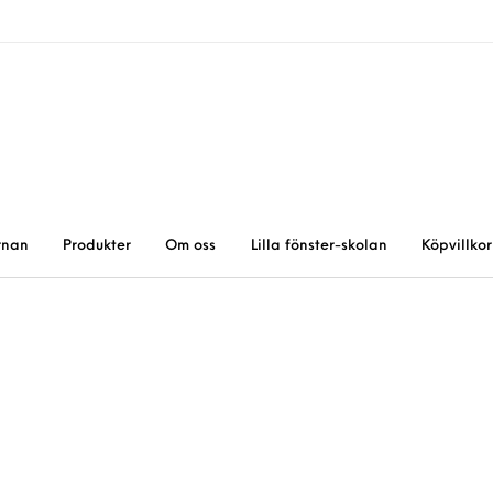
rnan
Produkter
Om oss
Lilla fönster-skolan
Köpvillkor