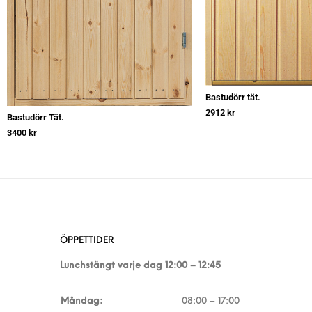
Bastudörr tät.
2912
kr
Bastudörr Tät.
3400
kr
ÖPPETTIDER
Lunchstängt varje dag 12:00 – 12:45
Måndag:
08:00 – 17:00