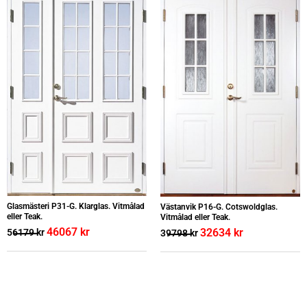
Glasmästeri P31-G. Klarglas. Vitmålad
Västanvik P16-G. Cotswoldglas.
eller Teak.
Vitmålad eller Teak.
46067
kr
32634
kr
56179
kr
39798
kr