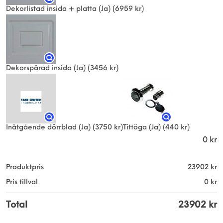
Dekorlistad insida + platta (Ja)
(6959 kr)
Dekorspårad insida (Ja)
(3456 kr)
Inåtgående dörrblad (Ja)
(3750 kr)
Tittöga (Ja)
(440 kr)
0
kr
Produktpris
23902
kr
Pris tillval
0
kr
Total
23902
kr