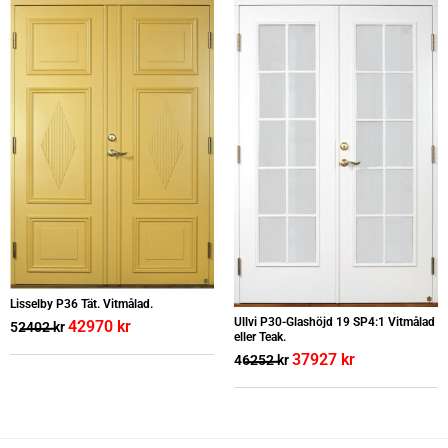
Lisselby P36 Tät. Vitmålad.
Ullvi P30-Glashöjd 19 SP4:1 Vitmålad
42970
kr
52402
kr
eller Teak.
37927
kr
46252
kr