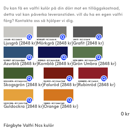
Du kan få en valfri kulör på din dörr mot en tilläggskostnad,
detta val kan påverka leveranstiden. vill du ha en egen valfri
färg? Kontakta oss så hjälper vi dig.
Ljusgrå
(2848 kr)
Mörkgrå
(2848 kr)
Grafit
(2848 kr)
Azurblå
(2848 kr)
Kornblå
(2848 kr)
Grön Umbra
(2848 kr)
Skogsgrön
(2848 kr)
Faluröd
(2848 kr)
Rubinröd
(2848 kr)
Guldockra
(2848 kr)
Orange
(2848 kr)
0
kr
Färgbyte Valfri Ncs kulör