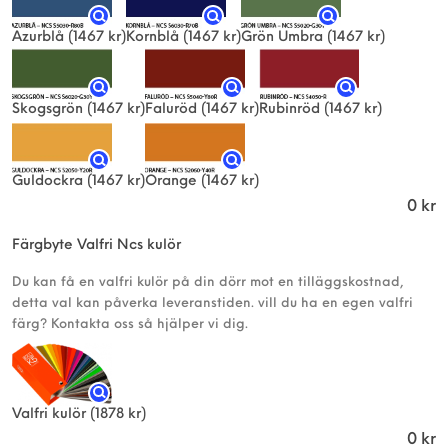
Azurblå
(1467 kr)
Kornblå
(1467 kr)
Grön Umbra
(1467 kr)
Skogsgrön
(1467 kr)
Faluröd
(1467 kr)
Rubinröd
(1467 kr)
Guldockra
(1467 kr)
Orange
(1467 kr)
0
kr
Färgbyte Valfri Ncs kulör
Du kan få en valfri kulör på din dörr mot en tilläggskostnad,
detta val kan påverka leveranstiden. vill du ha en egen valfri
färg? Kontakta oss så hjälper vi dig.
Valfri kulör
(1878 kr)
0
kr