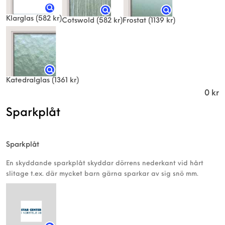
Klarglas
(582 kr)
Frostat
(1139 kr)
Cotswold
(582 kr)
Katedralglas
(1361 kr)
0
kr
Sparkplåt
Sparkplåt
En skyddande sparkplåt skyddar dörrens nederkant vid hårt
slitage t.ex. där mycket barn gärna sparkar av sig snö mm.