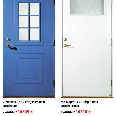
Västanvik 16-G. Färg eller Teak,
Moskogen 3-G. Färg / Teak,
cotswglas
cotswoldglas.
16809
kr
16310
kr
20499
kr
19890
kr