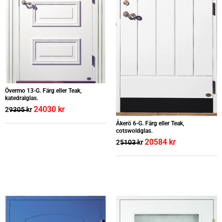
Övermo 13-G. Färg eller Teak,
katedralglas.
24030
kr
29305
kr
Åkerö 6-G. Färg eller Teak,
cotswoldglas.
20584
kr
25103
kr