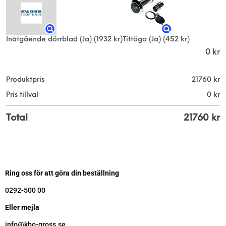
Inåtgående dörrblad (Ja)
(1932 kr)
Tittöga (Ja)
(452 kr)
0
kr
Produktpris
21760
kr
Pris tillval
0
kr
Total
21760
kr
Ring oss för att göra din beställning
0292-500 00
Eller mejla
info@kbo-gross.se