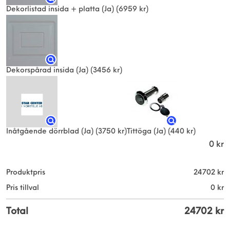
Dekorlistad insida + platta (Ja)
(6959 kr)
Dekorspårad insida (Ja)
(3456 kr)
Inåtgående dörrblad (Ja)
(3750 kr)
Tittöga (Ja)
(440 kr)
0
kr
Produktpris
24702
kr
Pris tillval
0
kr
Total
24702
kr