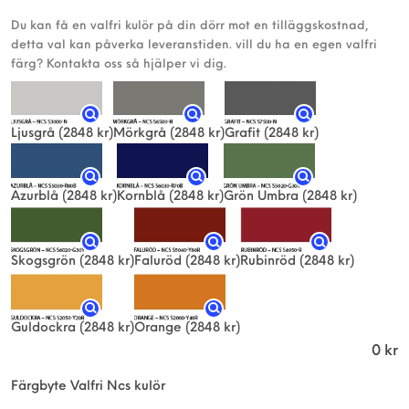
Du kan få en valfri kulör på din dörr mot en tilläggskostnad,
detta val kan påverka leveranstiden. vill du ha en egen valfri
färg? Kontakta oss så hjälper vi dig.
Ljusgrå
(2848 kr)
Mörkgrå
(2848 kr)
Grafit
(2848 kr)
Azurblå
(2848 kr)
Kornblå
(2848 kr)
Grön Umbra
(2848 kr)
Skogsgrön
(2848 kr)
Faluröd
(2848 kr)
Rubinröd
(2848 kr)
Guldockra
(2848 kr)
Orange
(2848 kr)
0
kr
Färgbyte Valfri Ncs kulör