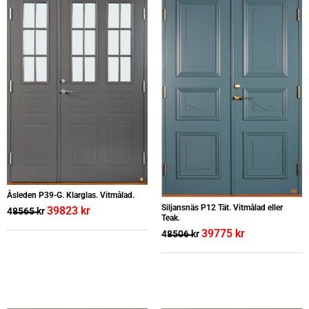
Åsleden P39-G. Klarglas. Vitmålad.
Siljansnäs P12 Tät. Vitmålad eller
39823
kr
48565
kr
Teak.
39775
kr
48506
kr