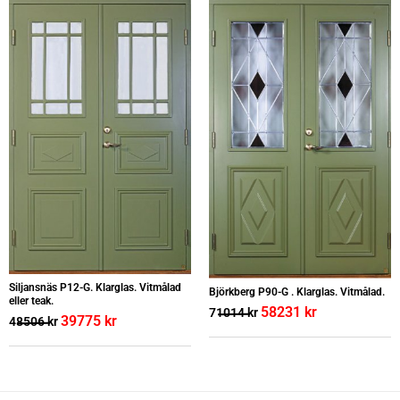
Siljansnäs P12-G. Klarglas. Vitmålad
Björkberg P90-G . Klarglas. Vitmålad.
eller teak.
58231
kr
71014
kr
39775
kr
48506
kr