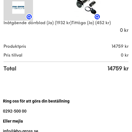
Inåtgående dörrblad (Ja)
(1932 kr)
Tittöga (Ja)
(452 kr)
0
kr
Produktpris
14759
kr
Pris tillval
0
kr
Total
14759
kr
Ring oss för att göra din beställning
0292-500 00
Eller mejla
info@kbo-gross.se