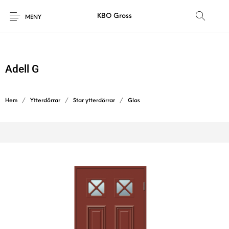
KBO Gross
MENY
Adell G
Hem
/
Ytterdörrar
/
Star ytterdörrar
/
Glas