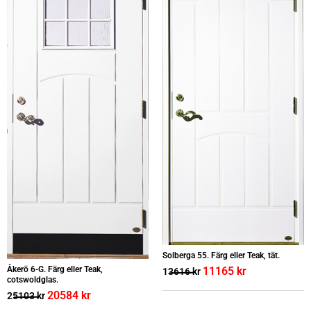
Solberga 55. Färg eller Teak, tät.
11165
kr
Åkerö 6-G. Färg eller Teak,
13616
kr
cotswoldglas.
20584
kr
25103
kr