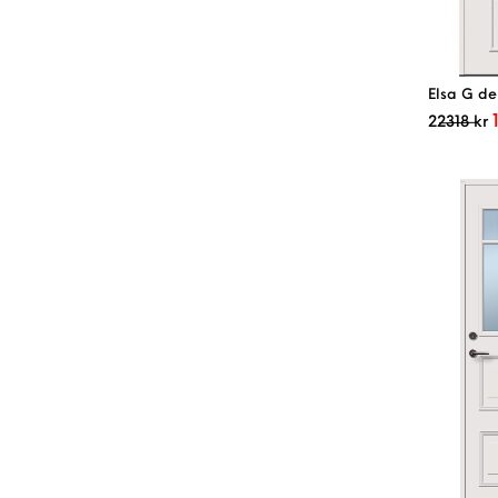
Elsa G de
22318
kr