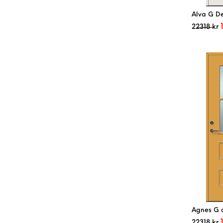
Alva G De
22318
kr
Agnes G d
22318
kr