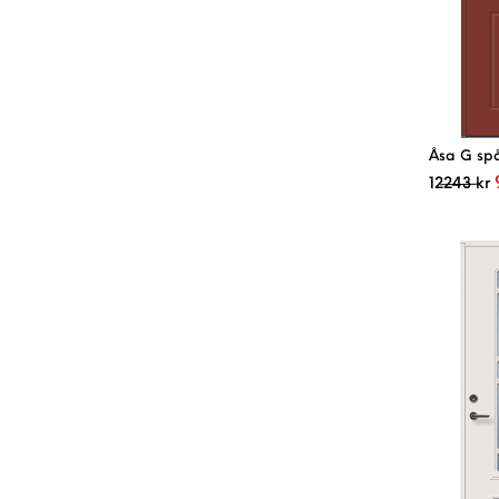
Åsa G spå
12243
kr