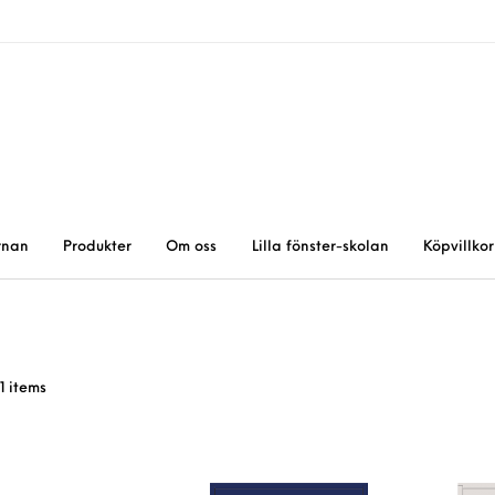
rnan
Produkter
Om oss
Lilla fönster-skolan
Köpvillkor
1 items