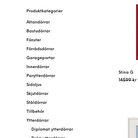
Produktkategorier
Altandörrar
Bastudörrar
Fönster
Förrådsdörrar
Garageportar
Innerdörrar
Stina G
Parytterdörrar
14599
kr
Sidoljus
Skjutdörrar
Ståldörrar
Tillbehör
Ytterdörrar
Diplomat ytterdörrar