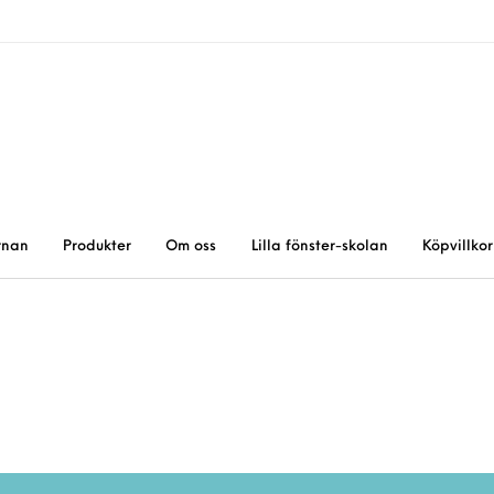
rnan
Produkter
Om oss
Lilla fönster-skolan
Köpvillkor