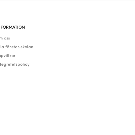
NFORMATION
m oss
lla fönster-skolan
öpvillkor
ntegretetspolicy