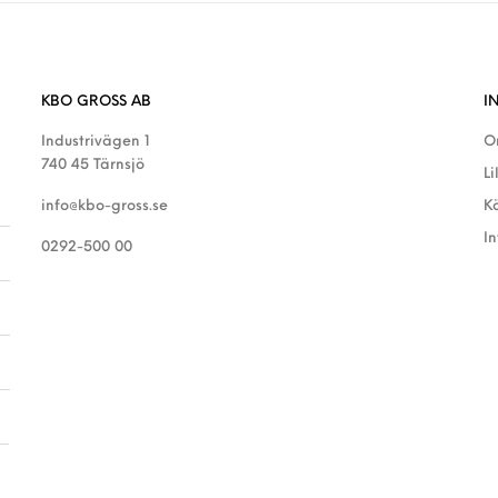
KBO GROSS AB
I
Industrivägen 1
O
740 45 Tärnsjö
Li
info@kbo-gross.se
K
I
0292-500 00