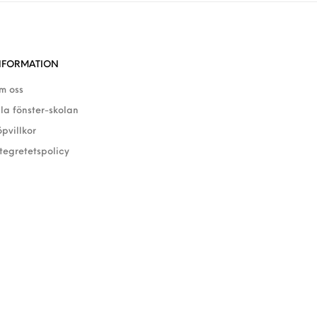
NFORMATION
m oss
lla fönster-skolan
öpvillkor
ntegretetspolicy