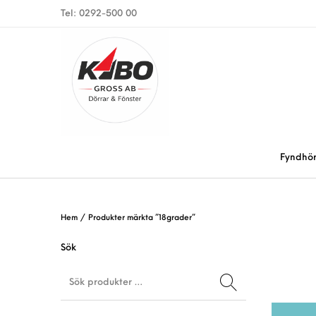
Tel: 0292-500 00
Fyndhö
Hem
/
Produkter märkta ”18grader”
Sök