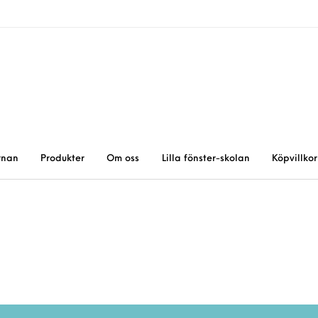
rnan
Produkter
Om oss
Lilla fönster-skolan
Köpvillkor