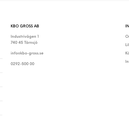
KBO GROSS AB
I
Industrivägen 1
O
740 45 Tärnsjö
Li
info@kbo-gross.se
K
I
0292-500 00