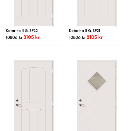
Katarina II G, SP22
Katarina II G, SP21
Det ursprungliga priset var: 10806 kr.
Det nuvarande priset är: 8105 kr.
Det ursprungliga priset var
Det nuvarande pri
8105
kr
8105
kr
10806
kr
10806
kr
Den här produkten har flera varianter. De 
Den här produkt